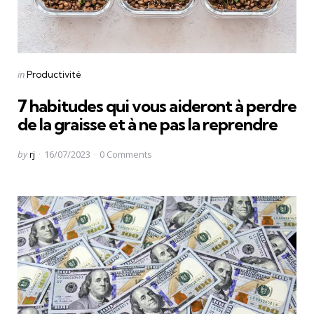
Categories
Posted
in
Productivité
in
7 habitudes qui vous aideront à perdre
de la graisse et à ne pas la reprendre
Posted
by
rj
16/07/2023
0
Comments
by