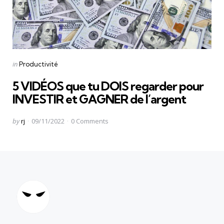
Categories
Posted
in
Productivité
in
5 VIDÉOS que tu DOIS regarder pour
INVESTIR et GAGNER de l’argent
Posted
by
rj
09/11/2022
0
Comments
by