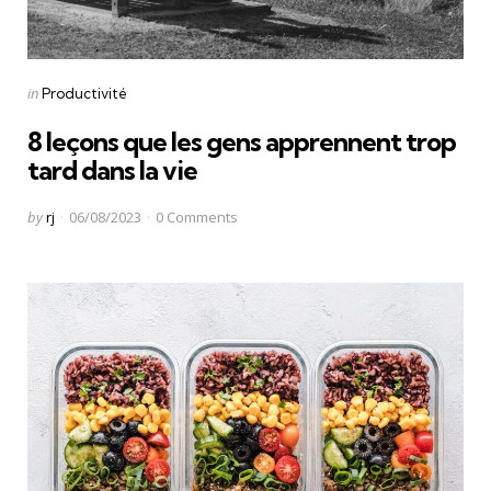
Categories
Posted
in
Productivité
in
8 leçons que les gens apprennent trop
tard dans la vie
Posted
by
rj
06/08/2023
0
Comments
by