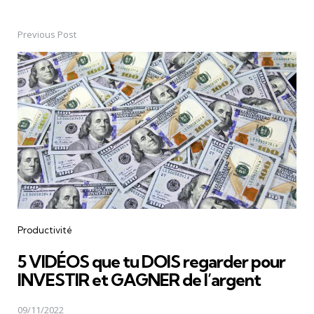
Previous Post
Post
navigation
Productivité
5 VIDÉOS que tu DOIS regarder pour
INVESTIR et GAGNER de l’argent
09/11/2022