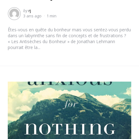
Posted
by
rj
3 ans ago
1 min
by
Êtes-vous en quête du bonheur mais vous sentez-vous perdu
dans un labyrinthe sans fin de concepts et de frustrations ?
« Les Antisèches du Bonheur » de Jonathan Lehmann
pourrait être la...