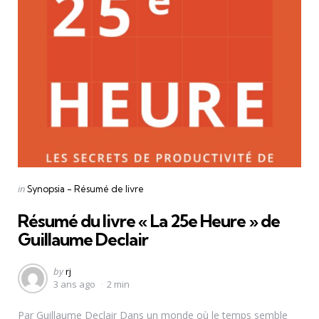
Categories
Posted
in
Synopsia - Résumé de livre
in
Résumé du livre « La 25e Heure » de
Guillaume Declair
Posted
by
rj
3 ans ago
2 min
by
Par Guillaume Declair Dans un monde où le temps semble