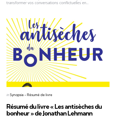
transformer vos conversations conflictuelles en...
Categories
Posted
in
Synopsia - Résumé de livre
in
Résumé du livre « Les antisèches du
bonheur » de Jonathan Lehmann