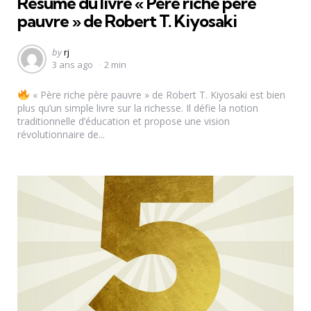
Résumé du livre « Père riche père
pauvre » de Robert T. Kiyosaki
Posted
by
rj
3 ans ago
2 min
by
« Père riche père pauvre » de Robert T. Kiyosaki est bien
plus qu’un simple livre sur la richesse. Il défie la notion
traditionnelle d’éducation et propose une vision
révolutionnaire de...