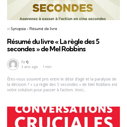
Categories
Posted
in
Synopsia - Résumé de livre
in
Résumé du livre « La règle des 5
secondes » de Mel Robbins
Posted
by
rj
3 ans ago
1 min
by
Êtes-vous souvent pris entre le désir d’agir et la paralysie de
la décision ? « La règle des 5 secondes » de Mel Robbins est
votre solution pour passer à l’action. Voici...