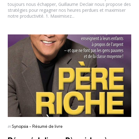
toujours nous échapper, Guillaume Declair nous propose des
stratégies pour regagner nos heures perdues et maximiser
notre productivité. 1. Maximisez...
Categories
Posted
in
Synopsia - Résumé de livre
in